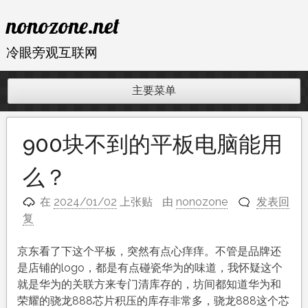
跳
nonozone.net
至
内
冷眼旁观互联网
容
主要菜单
900块不到的平板电脑能用
么？
在
2024/01/02
上张贴
由
nonozone
发表回
复
京东看了下这个平板，突然有点心痒痒。不管是品牌还
是店铺的logo，都是有点碰瓷华为的味道，我怀疑这个
就是华为的关联方来专门清库存的，坊间都知道华为和
荣耀的骁龙888芯片积压的库存非常多，骁龙888这个芯