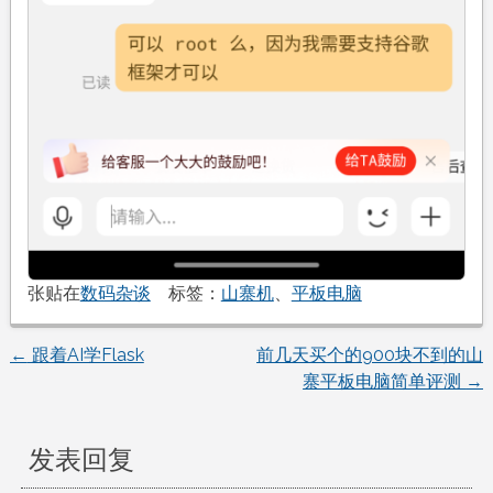
张贴在
数码杂谈
标签：
山寨机
、
平板电脑
←
跟着AI学Flask
前几天买个的900块不到的山
文
寨平板电脑简单评测
→
章
发表回复
导