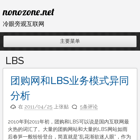
跳
nonozone.net
至
内
冷眼旁观互联网
容
主要菜单
LBS
团购网和LBS业务模式异同
分析
在
2011/04/25
上张贴
5条评论
2010年到2011年初，团购和LBS可以说是国内互联网最
火热的词汇了。大量的团购网站和大量的LBS网站如雨
后春笋一般纷纷登台，简直就是“乱花渐欲迷人眼”，作为