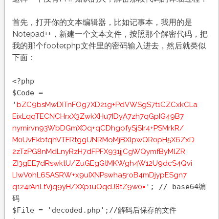
首先，打开你的文本编辑器，比如记事本，我用的是
Notepad++，新建一个文本文件，按照那个解密代码，把
我的那个footer.php文件里的密码输入进去，然后就类似
下面：
<?php
$Code =
'
bZC9bsMwDITnFOg7XD21g+PdVWSgS7t1CZCxkCLa
EixLqqTECNCHrxX3ZwkXHu7IDyA7zh7qGpIG49B7
nymirvn93WbDGmXOq+qCDhgofySjSIr4+PSMrkR/
M0UvEkbtqhVTFRtggUNRMoMjBXlpwQR0pH5X6ZxD
2zTzPG8nMdLnyRzH7dFPFX931jjCgWQymfByMlZR
ZI3gEE7dRswktU/ZuGEgGtMKWgh4W12U9dcS4Qvi
LIwV0hL6SASRW+x9uIXNPswha5roB4mDjypESgn7
q124rAnLtVjq9yH/XXp1uQqdJ8tZ9w0=
'; // base64编
码
$File = 'decoded.php';//解码后保存的文件