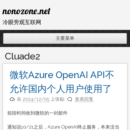
跳
nonozone.net
至
内
冷眼旁观互联网
容
主要菜单
Cluade2
微软Azure OpenAI API不
允许国内个人用户使用了
在
2024/12/05
上张贴
发表回复
前段时间收到微软的一封邮件
通知说10/21之后，Azure OpenAI终止服务，本来没当