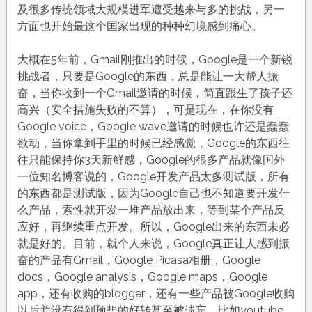
及很多传统领域大规模进军遭受越来与多的挑战，另一
方面也开始最这个国家出现的种种幻境感到痛心。
大概在5年前，Gmail刚推出的时候，Google是一个新锐
挑战者，只要是Google的东西，总是能让一大帮人振
奋，当你收到一个Gmail邀请的时候，简直跟生了孩子还
高兴（安全措施失败的不算），可是现在，在你没有
Google voice，Google wave邀请的时候也许还是蠢蠢
欲动，当你拿到手里的时候已经感觉，Google的东西往
往只能保持你3天新鲜感，Google的很多产品就像国外
一位知名博客说的，Google开发产品太多测试版，所有
的东西都是测试版，因为Google自己也不知道要开发什
么产品，索性就开发一堆产品放出来，等到某个产品反
应好，再继续重点开发。所以，Google出来的东西未必
就是好的。目前，就个人来说，Google真正让人感到振
奋的产品有Gmail，Google Picasa相册，Google
docs，Google analysis，Google maps，Google
app，还有收购的blogger，还有一些产品被Google收购
以后并没有得到预想的好转甚至被遗忘，比如youtube，