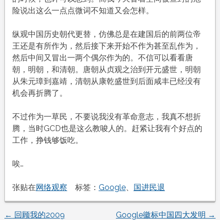
险说出这么一点点微词不知道又会怎样。
纵观中国历史朝代更替，仿佛总是在建国后的前两位帝
王还是有所作为，然后接下来开始不作为甚至乱作为，
然后中间又冒出一两个偶尔作为的。不信可以看看唐
朝，明朝，和清朝。唐朝从贞观之治到开元盛世，明朝
从朱元璋到嘉靖，清朝从康乾盛世到后面咸丰已经没有
机会再折腾了。
不过作为一草民，不要说我没有革命意志，我真不想折
腾，当时GCD也是这么教唆人的。赶紧让我有个好点的
工作，挣钱够饭吃。
唉…
张贴在
网络观察
标签：
Google
、
国进民退
←
回顾我的2009
Google徽标中国四大发明
→