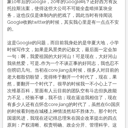
象10年后的Google，20年的Google吗？还好西方有反
托拉斯法案，使得这些大公司不可能全盘啃掉某块业
务，这也仅仅是体制内的把戏了，因此当时有传闻说
Google收购twitter的时候，其实我心里是有一点点不安
的。
这是Google的问题，而目前我身处的是华夏大地，小学
时候写作文，如果是风景类的记叙文，最后面一定会加
一句：啊，我爱祖国的大好河山！可是现在，大好河山
我依然爱，可是…作为一个不谈正事的好同志，我也忍不
住唠叨几句。当初在core jiang去时候，很多人对目前的
老大都殷切盼望，觉得终于翻开一个时代了，现在，果
然，要翻开一个时代了。很早的时候我一不小心上了一
次维基百科，里面有人云目前的团队空有斗志但执政能
力不足，经验不够，我不信；现在逼迫我相信了，现在
有多少人还有点怀念core jiang的时代了，虽然在60国庆
的时候看到他在城楼上神情淡然却不胜体力。那个时代
国退民进，我现在还记得总理朱在国企改革提出的四点
原则：产权清晰、权责明确、政企分开、管理科学。这