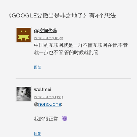
文
章
《
GOOGLE要撤出是非之地了
》有4个想法
导
qq空间代码
2010/01/13 18:55
航
中国的互联网就是一群不懂互联网在管,不管
就一点也不管,管的时候就乱管
回复
wolfmei
2010/01/13 13:03
@
nonozone
:
我的很正常~
回复