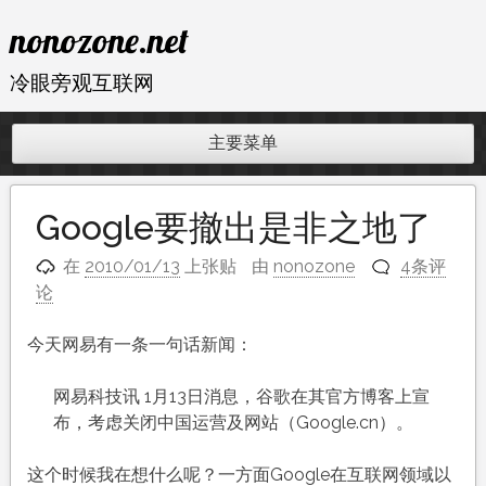
跳
nonozone.net
至
内
冷眼旁观互联网
容
主要菜单
Google要撤出是非之地了
在
2010/01/13
上张贴
由
nonozone
4条评
论
今天网易有一条一句话新闻：
网易科技讯 1月13日消息，谷歌在其官方博客上宣
布，考虑关闭中国运营及网站（Google.cn）。
这个时候我在想什么呢？一方面Google在互联网领域以