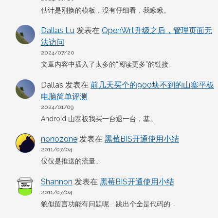
估计是刚换的模板，没有仔细看，我瞅瞅。
Dallas Lu
发表在
OpenWrt升级之后，管理页面无
法访问
2024/07/20
文章内容中插入了太多的“阅读更多”的链接…
Dallas
发表在
前几天买个的900块不到的山寨平板
电脑简单评测
2024/01/09
Android 山寨板我买一台退一台，基…
nonozone
发表在
黑莓BIS开通使用小结
2011/07/04
仅仅是推送的流量...
Shannon
发表在
黑莓BIS开通使用小结
2011/07/04
貌似留言功能有问题呢……跳出个全是代码的…