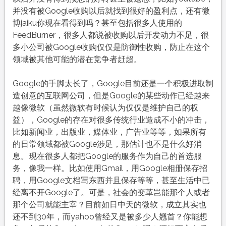
并没有被Google收购以后就找到很好的盈利点，还有微
博jaiku你现在看得到吗？甚至包括很多人使用的
FeedBurner，很多人都说被收购以后开发动力不足，很
多小公司被Google收购仅仅是防御性收购，防止在这个
领域被其他可能的潜在竞争者赶超。
Google的手脚太长了，Google目前还是一个积极进取制
造创意的互联网公司，但是Google的某些动作已经越来
越像微软（虽然微软有时候认为仅仅是维护自己的权
益），Google的存在对很多传统行业造成不小的冲击，
比如新闻业，出版业，媒体业，广告业等等，如果所有
的日常领域都被Google涉足，那估计也不是什么好消
息。现在很多人都把Google的服务作为自己的首选服
务，像我一样。比如使用Gmail，用Google相册保存招
聘，用Google文档写东西并且保存等等，甚至生活中已
经离不开Google了。可是，社会的变革岂能那个人或者
那个公司就能主宰？目前如日中天的微软，成立其实也
还不到30年，而yahoo曾经又是被多少人翘首？你能想