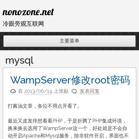
跳
nonozone.net
至
内
冷眼旁观互联网
容
主要菜单
mysql
WampServer修改root密码
在
2013/06/14
上张贴
发表回复
打酱油文章，各位不用点开看了。
最近又皮发痒想看看PHP，于是折腾了PHP集成环境，
换来换去选用了WampServer这一个，好处就是不会自
动开启Apache和Mysql服务，除非软件开启，界面也不