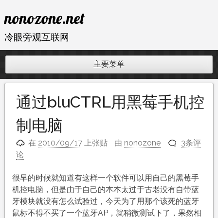
跳
nonozone.net
至
内
冷眼旁观互联网
容
主要菜单
通过bluCTRL用黑莓手机控
制电脑
在
2010/09/17
上张贴
由
nonozone
3条评
论
很早的时候就知道有这样一个软件可以用自己的黑莓手
机控电脑，但是由于自己的本本太过于古老没有自带蓝
牙模块就没有怎么试验过，今天为了用那个该死的蓝牙
鼠标不得不买了一个蓝牙AP，就稍微测试下了，果然相