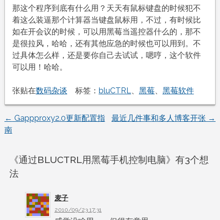
那这个程序到底有什么用？天天有鼠标键盘的时候犯不
着这么装逼那个计算器当键盘鼠标用，不过，有时候比
如在开会议的时候，可以用黑莓当遥控器什么的，那不
是很拉风，哈哈，还有其他应急的时候也可以用到。不
过具体怎么样，还是要你自己去试试，嗯哼，这个软件
可以用！哈哈。
张贴在
数码杂谈
标签：
bluCTRL
、
黑莓
、
黑莓软件
←
Gappproxy2.0更新配置指
最近几件事和多人博客开张
→
文
南
章
《
通过BLUCTRL用黑莓手机控制电脑
》有3个想
导
法
航
麦子
2010/09/23 17:31