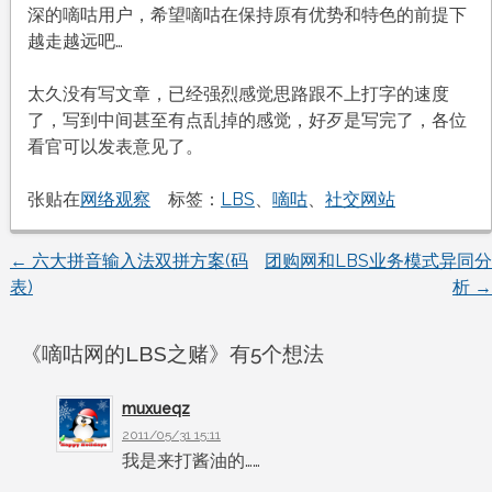
深的嘀咕用户，希望嘀咕在保持原有优势和特色的前提下
越走越远吧…
太久没有写文章，已经强烈感觉思路跟不上打字的速度
了，写到中间甚至有点乱掉的感觉，好歹是写完了，各位
看官可以发表意见了。
张贴在
网络观察
标签：
LBS
、
嘀咕
、
社交网站
←
六大拼音输入法双拼方案(码
团购网和LBS业务模式异同分
文
表)
析
→
章
《
嘀咕网的LBS之赌
》有5个想法
导
muxueqz
航
2011/05/31 15:11
我是来打酱油的……