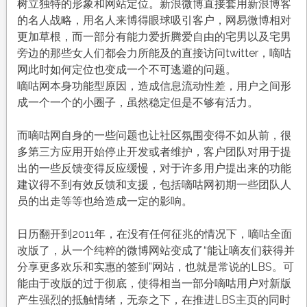
树立独特的形象和网站定位。新浪微博直接套用新浪博客
的名人战略，用名人来博得眼球吸引客户，网易微博相对
更加草根，而一部分有能力爱折腾爱自由的宅男以及宅男
旁边的那些女人们都会力所能及的直接访问twitter，嘀咕
网此时如何定位也变成一个不可逃避的问题。
嘀咕网本身功能型原因，造成信息流动性差，用户之间形
成一个一个的小圈子，虽然稳定但是不够有活力。
而嘀咕网自身的一些问题也让社区氛围变得不如从前，很
多第三方应用开始停止开发或者维护，客户团队对用于提
出的一些反馈变得反应缓慢，对于许多用户提出来的功能
建议得不到有效反馈和支援，包括嘀咕网初期一些团队人
员的出走等等也给造成一定的影响。
日历翻开到2011年，在没有任何征兆的情况下，嘀咕全面
改版了，从一个纯粹的微博网站变成了“能让嘀友们获得并
分享更多欢乐和实惠的签到”网站，也就是常说的LBS。可
能由于改版的过于彻底，使得相当一部分嘀咕用户对新版
产生强烈的抵触情绪，无奈之下，在推进LBS主页的同时