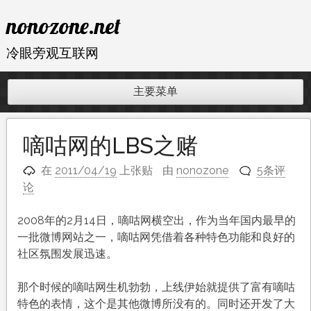
跳
nonozone.net
至
内
冷眼旁观互联网
容
主要菜单
嘀咕网的LBS之赌
在
2011/04/19
上张贴
由
nonozone
5条评
论
2008年的2月14日，嘀咕网横空出，作为当年国内最早的
一批微博网站之一，嘀咕网凭借着各种特色功能和良好的
社区氛围发展迅速。
那个时候的嘀咕网生机勃勃，上线伊始就提供了富有嘀咕
特色的表情，这个是其他微博所没有的。同时还开发了大