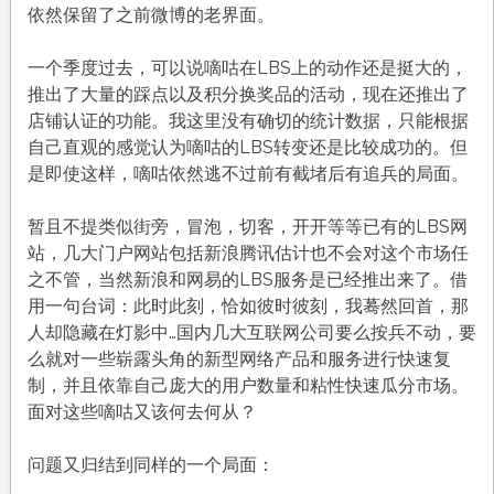
依然保留了之前微博的老界面。
一个季度过去，可以说嘀咕在LBS上的动作还是挺大的，
推出了大量的踩点以及积分换奖品的活动，现在还推出了
店铺认证的功能。我这里没有确切的统计数据，只能根据
自己直观的感觉认为嘀咕的LBS转变还是比较成功的。但
是即使这样，嘀咕依然逃不过前有截堵后有追兵的局面。
暂且不提类似街旁，冒泡，切客，开开等等已有的LBS网
站，几大门户网站包括新浪腾讯估计也不会对这个市场任
之不管，当然新浪和网易的LBS服务是已经推出来了。借
用一句台词：此时此刻，恰如彼时彼刻，我蓦然回首，那
人却隐藏在灯影中…国内几大互联网公司要么按兵不动，要
么就对一些崭露头角的新型网络产品和服务进行快速复
制，并且依靠自己庞大的用户数量和粘性快速瓜分市场。
面对这些嘀咕又该何去何从？
问题又归结到同样的一个局面：