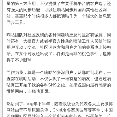
量的第三方应用，不仅提供了主要手机平台的客户端，还
有强大的同步功能，可以让嘀咕同步到国内其他社区网
站，甚至那个时候很多人都把嘀咕作为一个强大的信息流
同步工具。
嘀咕团队对社区反馈的各种问题响应及时且富有诚意，同
时还有一大批官方或者半官方性质的嘀咕工作人员随时跟
用户互动，交流，社区运营方和用户之间的关系也比较融
洽。在某个时段还出现了几件似是而非的桃色事件，也博
得了不少眼球。
而作为我，算是一个嘀咕的资深用户，从那时到现在，一
直都在嘀咕活动，不仅认识了一堆有趣的嘀友，也通过嘀
咕真正开始了我的各种SNS之旅。如果说国内最有感情的
微博网站，非嘀咕莫属…
然后到了2009年下半年，随着以饭否为代表各大主要微博
网站由于不明原因关停，CN域名备案风波等等事件，中国
互联网社区网站进入一个前所未有的低谷。饭否关闭，叽