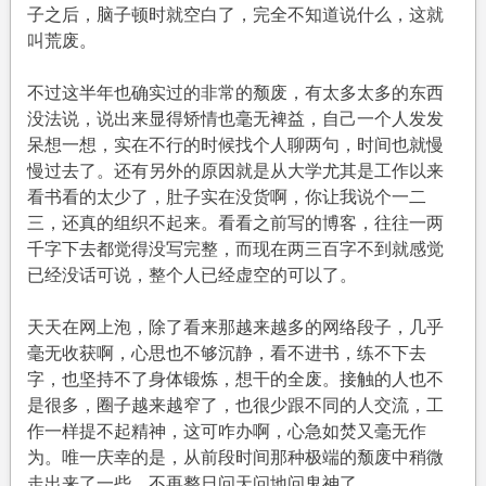
子之后，脑子顿时就空白了，完全不知道说什么，这就
叫荒废。
不过这半年也确实过的非常的颓废，有太多太多的东西
没法说，说出来显得矫情也毫无裨益，自己一个人发发
呆想一想，实在不行的时候找个人聊两句，时间也就慢
慢过去了。还有另外的原因就是从大学尤其是工作以来
看书看的太少了，肚子实在没货啊，你让我说个一二
三，还真的组织不起来。看看之前写的博客，往往一两
千字下去都觉得没写完整，而现在两三百字不到就感觉
已经没话可说，整个人已经虚空的可以了。
天天在网上泡，除了看来那越来越多的网络段子，几乎
毫无收获啊，心思也不够沉静，看不进书，练不下去
字，也坚持不了身体锻炼，想干的全废。接触的人也不
是很多，圈子越来越窄了，也很少跟不同的人交流，工
作一样提不起精神，这可咋办啊，心急如焚又毫无作
为。唯一庆幸的是，从前段时间那种极端的颓废中稍微
走出来了一些，不再整日问天问地问鬼神了。