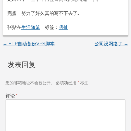
完蛋，努力了好久真的写不下去了…
张贴在
生活随笔
标签：
瞎扯
←
FTP自动备份VPS脚本
公司没网络了
→
文
章
发表回复
导
您的邮箱地址不会被公开。
必填项已用
*
标注
航
评论
*