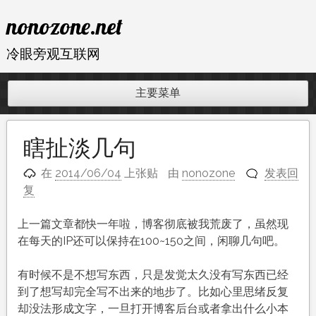
跳
nonozone.net
至
内
冷眼旁观互联网
容
主要菜单
瞎扯淡几句
在
2014/06/04
上张贴
由
nonozone
发表回
复
上一篇文章都快一年啦，博客彻底被我荒废了，虽然现
在每天的IP还可以保持在100~150之间，闲聊几句吧。
有时候不是不想写东西，只是发觉太久没有写东西已经
到了想写却完全写不出来的地步了。比如心里思绪反复
却没法形成文字，一旦打开博客后台或者拿出什么小本