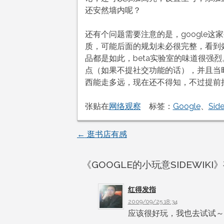
还安然墙内呢？
还有个问题需要注意的是，google
质，可能后面的规划未必很完整，看到效
品都是如此，beta实验室的味道很强烈。所
点（如果不提社交功能的话），并且当时
西能走多远，现在还不得知，不过提前
张贴在
网络观察
标签：
Google
、
Side
←
逛书店有感
文
章
《
GOOGLE的小玩意SIDEWIKI
》
导
红得发指
2009/09/25 18:34
航
应该很好玩，我也去试试～