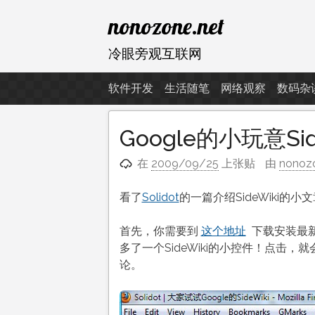
跳
nonozone.net
至
内
冷眼旁观互联网
容
软件开发
生活随笔
网络观察
数码杂
Google的小玩意Sid
在
2009/09/25
上张贴
由
nonoz
看了
Solidot
的一篇介绍SideWiki
首先，你需要到
这个地址
下载安装最新
多了一个SideWiki的小控件！点击
论。