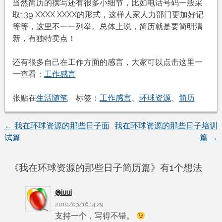
当然简历的撰写还有很多小细节，比如电话号码一般采
取139 XXXX XXXX的形式，这样人家人力部门更加好记
等等，这里不一一列举。总体上说，简历就是要简明清
新，有独特卖点！
还有很多自己在工作方面的感言，大家可以点击这里一
一查看：
工作感言
张贴在
生活随笔
标签：
工作感言
、
环球资源
、
简历
←
我在环球资源的那些日子面
我在环球资源的那些日子培训
文
试篇
篇
→
章
《
我在环球资源的那些日子简历篇
》有1个想法
导
@iuui
航
2010/03/16 14:29
支持一个，写得不错。