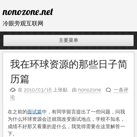
跳
nonozone.net
至
内
冷眼旁观互联网
容
主要菜单
我在环球资源的那些日子简
历篇
在
2010/03/16
上张贴
由
nonozone
一条评
论
在之前的
面试篇
中，有同学留言提出了一些问题，问我
为什么环球资源会迁就我改变面试地点，学校不知名，
成绩不好那又看重的是什么，我觉得需要在这里解答一
下。