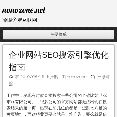
跳
nonozone.net
至
内
冷眼旁观互联网
容
主要菜单
企业网站SEO搜索引擎优化
指南
在
2010/08/16
上张贴
由
nonozone
一条评
论
工作中，发现有时候直接搜索一些公司的全称比如『xx
市xx有限公司』，很多公司的官方网站都无法出现在搜
索结果的第一页，出现在前几位的都是一些乱七八糟的
黄页地址，而这些黄页要么就是一堆广告，要么就是信