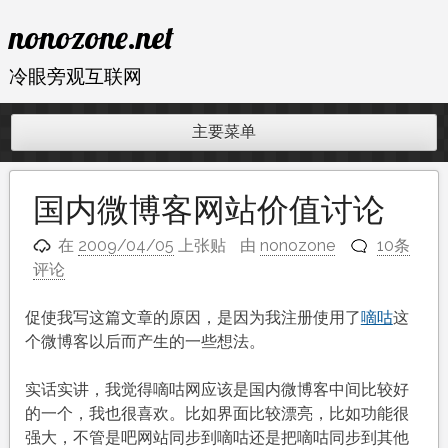
跳
nonozone.net
至
内
冷眼旁观互联网
容
主要菜单
国内微博客网站价值讨论
在
2009/04/05
上张贴
由
nonozone
10条
评论
促使我写这篇文章的原因，是因为我注册使用了
嘀咕
这
个微博客以后而产生的一些想法。
实话实讲，我觉得嘀咕网应该是国内微博客中间比较好
的一个，我也很喜欢。比如界面比较漂亮，比如功能很
强大，不管是吧网站同步到嘀咕还是把嘀咕同步到其他