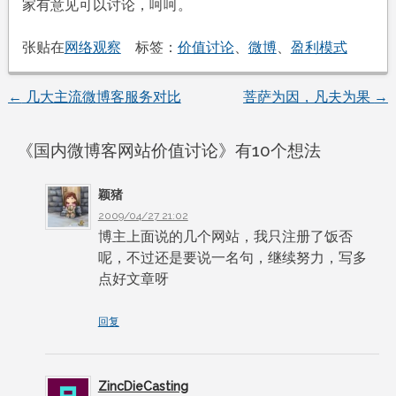
家有意见可以讨论，呵呵。
张贴在
网络观察
标签：
价值讨论
、
微博
、
盈利模式
←
几大主流微博客服务对比
菩萨为因，凡夫为果
→
文
章
《
国内微博客网站价值讨论
》有10个想法
导
颖猪
2009/04/27 21:02
航
博主上面说的几个网站，我只注册了饭否
呢，不过还是要说一名句，继续努力，写多
点好文章呀
回复
ZincDieCasting