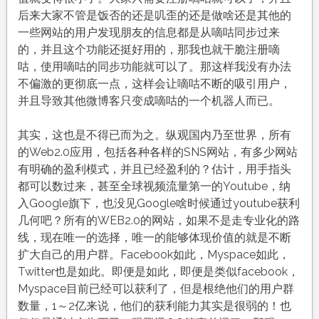
后来大家不管是饭否的还是叽歪的还是做啥还是其他的
一些网站的用户发现朋友的信息都是从嘀咕同步过来
的，并且这个功能还挺好用的，那我也就干脆注册嘀
咕，使用嘀咕的同步功能就可以了。那这样我没有办法
不偏激的更彻底一点，这样会让嘀咕不断的吸引用户，
并且导致其他微博客只变成嘀咕的一个机器人而已。
其实，这也是不得已而为之。纵观国内乃至世界，所有
的Web2.0应用，包括各种各样的SNS网站，有多少网站
有明确的盈利模式，并且已经盈利的？估计，用手指头
都可以数过来，甚至全球视频流量第一的Youtube，纳
入Google旗下，也没见Google啥时候通过youtube获利
几何吧？所有的WEB2.0的网站，如果不是走专业化的路
线，现在唯一的选择，唯一的能够体现价值的就是不断
扩大自己的用户群。Facebook如此，Myspace如此，
Twitter也是如此。即便是如此，即便是类似facebook，
Myspace目前已经可以获利了，但是根绝他们的用户群
数量，1～2亿来说，他们的获利能力其实是很弱的！也