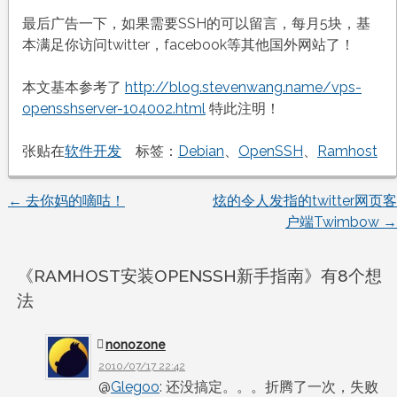
最后广告一下，如果需要SSH的可以留言，每月5块，基
本满足你访问twitter，facebook等其他国外网站了！
本文基本参考了
http://blog.stevenwang.name/vps-
opensshserver-104002.html
特此注明！
张贴在
软件开发
标签：
Debian
、
OpenSSH
、
Ramhost
←
去你妈的嘀咕！
炫的令人发指的twitter网页客
文
户端Twimbow
→
章
《
RAMHOST安装OPENSSH新手指南
》有8个想
导
法
航
nonozone
2010/07/17 22:42
@
Glegoo
: 还没搞定。。。折腾了一次，失败