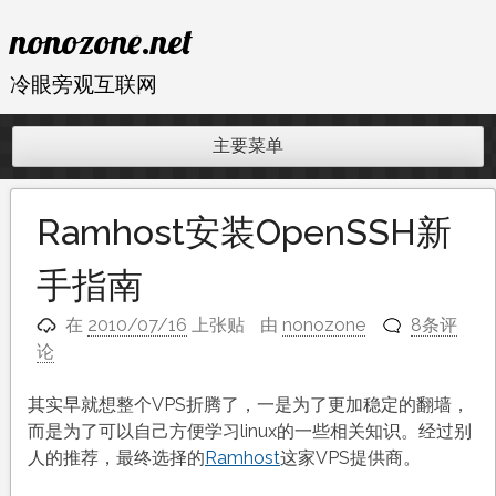
跳
nonozone.net
至
内
冷眼旁观互联网
容
主要菜单
Ramhost安装OpenSSH新
手指南
在
2010/07/16
上张贴
由
nonozone
8条评
论
其实早就想整个VPS折腾了，一是为了更加稳定的翻墙，
而是为了可以自己方便学习linux的一些相关知识。经过别
人的推荐，最终选择的
Ramhost
这家VPS提供商。