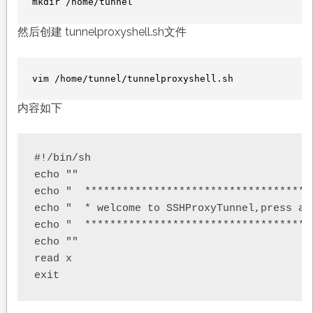
mkdir /home/tunnel
然后创建 tunnelproxyshell.sh文件
vim /home/tunnel/tunnelproxyshell.sh
内容如下
#!/bin/sh

echo ""

echo "  *************************************
echo "  * welcome to SSHProxyTunnel,press any
echo "  *************************************
echo ""

read x

exit